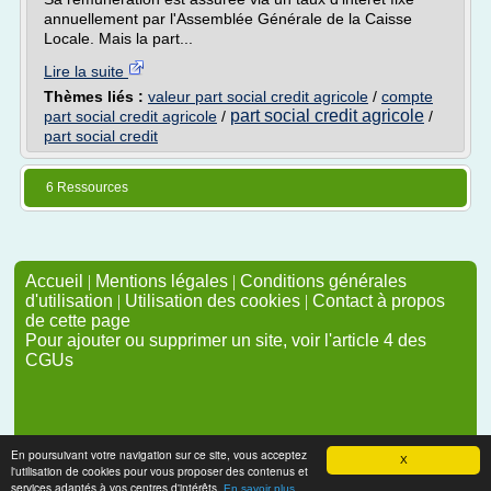
annuellement par l'Assemblée Générale de la Caisse
Locale. Mais la part...
Lire la suite
Thèmes liés :
valeur part social credit agricole
/
compte
part social credit agricole
part social credit agricole
/
/
part social credit
6 Ressources
Accueil
|
Mentions légales
|
Conditions générales
d'utilisation
|
Utilisation des cookies
|
Contact à propos
de cette page
Pour ajouter ou supprimer un site, voir l'article 4 des
CGUs
En poursuivant votre navigation sur ce site, vous acceptez
X
l'utilisation de cookies pour vous proposer des contenus et
services adaptés à vos centres d'intérêts.
En savoir plus