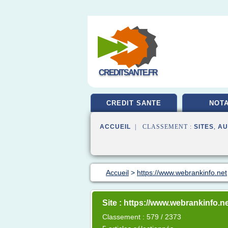
CREDITSANTE.FR
CREDIT SANTE
NOTA
ACCUEIL
| CLASSEMENT :
SITES
,
AU
Accueil
>
https://www.webrankinfo.net
Site : https://www.webrankinfo.n
Classement : 579 / 2373