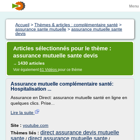
Menu
Accueil
>
Thèmes & articles : complémentaire santé
>
assurance sante mutuelle
>
assurance mutuelle sante
devis
Articles sélectionnés pour le thème :
assurance mutuelle sante devis
1430 articles
→
Voir également
61 Vidéos
pour ce thème
Assurance mutuelle complémentaire santé:
Hospitalisation ...
Assurance en Direct: assurance mutuelle santé en ligne en
quelques clics. Prise...
Lire la suite
Site :
youtube.com
direct assurance devis mutuelle
Thèmes liés :
sante
direct assurance mutuelle sante
/
/