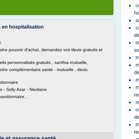
c
ho
a
s en hospitalisation
c
de
é
r
votre pouvoir d'achat, demandez vos devis gratuits et
so
m
seils personnalisés gratuits , santhia mutuelle,
m
 votre complémentaire santé - mutuelle , devis
de
m
stionnaire
m
- Solly Azar - Neoliane
re
uestionnaire...
r
c
de
m
re
le et assurance santé ...