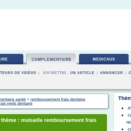
IRE
MEDICAUX
COMPLEMENTAIRE
TEURS DE VIDÉOS
| SOUMETTRE :
UN ARTICLE
|
ANNONCER
|
Thèm
mentaire santé
>
remboursement frais dentaire
is reels dentaire
m
c
e thème : mutuelle remboursement frais
re
c