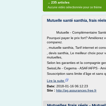
235 articles
→
Aucune vidéo sélectionnée pour ce thème
Mutuelle santé santhia, frais réel
Mutuelle - Complémentaire Sant
Pourquoi payer le prix fort? Améliorez 
comparez.
, mutuelle santhia, Tarif internet et con
, devis santhia, Le meilleur choix pour
mutuelles,
Selon les garanties et la compagnie ge
SwissLife - Cegema - ASAF/AFPS - Amis 
Souscription sans limite d'âge et sans q
Lire la suite
Date:
2018-01-16 06:12:23
Site :
http://ag.assurances.free.fr
Mutuelles frais réels - Mutuel