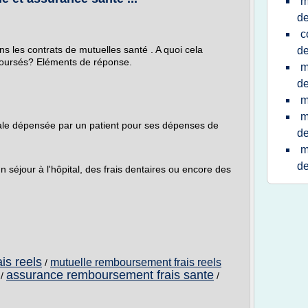
m
de
c
ans les contrats de mutuelles santé . A quoi cela
de
boursés? Eléments de réponse.
m
de
m
m
otale dépensée par un patient pour ses dépenses de
de
m
de
n séjour à l'hôpital, des frais dentaires ou encore des
is reels
mutuelle remboursement frais reels
/
assurance remboursement frais sante
/
/