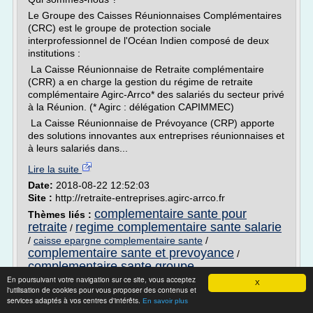
Le Groupe des Caisses Réunionnaises Complémentaires
(CRC) est le groupe de protection sociale
interprofessionnel de l'Océan Indien composé de deux
institutions :
La Caisse Réunionnaise de Retraite complémentaire
(CRR) a en charge la gestion du régime de retraite
complémentaire Agirc-Arrco* des salariés du secteur privé
à la Réunion. (* Agirc : délégation CAPIMMEC)
La Caisse Réunionnaise de Prévoyance (CRP) apporte
des solutions innovantes aux entreprises réunionnaises et
à leurs salariés dans...
Lire la suite
Date:
2018-08-22 12:52:03
Site :
http://retraite-entreprises.agirc-arrco.fr
complementaire sante pour
Thèmes liés :
retraite
regime complementaire sante salarie
/
/
caisse epargne complementaire sante
/
complementaire sante et prevoyance
/
complementaire sante groupe
En poursuivant votre navigation sur ce site, vous acceptez
X
Le bilan des accords santé signés par les
l'utilisation de cookies pour vous proposer des contenus et
services adaptés à vos centres d'intérêts.
partenaires ...
En savoir plus