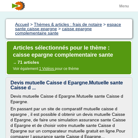
Menu
Accueil
>
Thèmes & articles : frais de notaire
>
espace
sante caisse epargne
>
caisse epargne
complementaire sante
Articles sélectionnés pour le thème :
caisse epargne complementaire sante
71 articles
→
Voir également
1 Vidéos
pour ce thème
Devis mutuelle Caisse d Epargne.Mutuelle sante
Caisse d ...
Devis mutuelle Caisse d Epargne.Mutuelle sante Caisse d
Epargne.
En passant par un site de comparatif mutuelle caisse d
epargne , il est possible d obtenir un devis mutuelle Caisse
d Epargne, de faire une simulation assurance sante Caisse
d Epargne et de choisir votre mutuelle sante Caisse d
Epargne sur un comparateur mutuelle gratuit en ligne.Pour
comparer l assurance sante Caisse d Epargne...