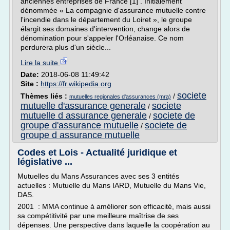
anciennes entreprises de France [1] . Initialement
dénommée « La compagnie d'assurance mutuelle contre
l'incendie dans le département du Loiret », le groupe
élargit ses domaines d'intervention, change alors de
dénomination pour s'appeler l'Orléanaise. Ce nom
perdurera plus d'un siècle...
Lire la suite
Date:
2018-06-08 11:49:42
Site :
https://fr.wikipedia.org
societe
Thèmes liés :
/
mutuelles regionales d'assurances (mra)
mutuelle d'assurance generale
societe
/
mutuelle d assurance generale
societe de
/
groupe d'assurance mutuelle
societe de
/
groupe d assurance mutuelle
Codes et Lois - Actualité juridique et
législative ...
Mutuelles du Mans Assurances avec ses 3 entités
actuelles : Mutuelle du Mans IARD, Mutuelle du Mans Vie,
DAS.
2001 : MMA continue à améliorer son efficacité, mais aussi
sa compétitivité par une meilleure maîtrise de ses
dépenses. Une perspective dans laquelle la coopération au