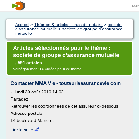
Me
Accueil
>
Thèmes & articles : frais de notaire
>
societe
d'assurance mutuelle
>
societe de groupe d'assurance
mutuelle
Articles sélectionnés pour le thème :
societe de groupe d'assurance mutuelle
591 articles
→
Voir également
14 Vidéos
pour ce thème
Contacter MMA Vie - toutsurlassurancevie.com
- lundi 30 août 2010 14:02
Partagez
Retrouver les coordonnées de cet assureur ci-dessous :
Adresse postale :
14 boulevard Marie et...
Lire la suite