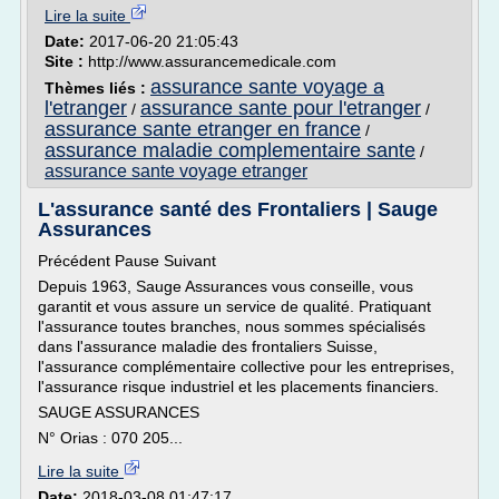
Lire la suite
Date:
2017-06-20 21:05:43
Site :
http://www.assurancemedicale.com
assurance sante voyage a
Thèmes liés :
l'etranger
assurance sante pour l'etranger
/
/
assurance sante etranger en france
/
assurance maladie complementaire sante
/
assurance sante voyage etranger
L'assurance santé des Frontaliers | Sauge
Assurances
Précédent Pause Suivant
Depuis 1963, Sauge Assurances vous conseille, vous
garantit et vous assure un service de qualité. Pratiquant
l'assurance toutes branches, nous sommes spécialisés
dans l'assurance maladie des frontaliers Suisse,
l'assurance complémentaire collective pour les entreprises,
l'assurance risque industriel et les placements financiers.
SAUGE ASSURANCES
N° Orias : 070 205...
Lire la suite
Date:
2018-03-08 01:47:17