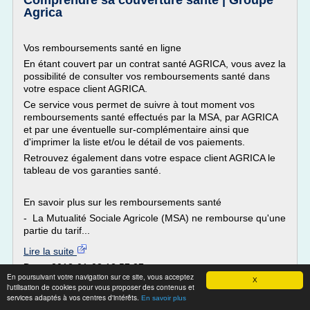
Comprendre sa couverture santé | Groupe
Agrica
Vos remboursements santé en ligne
En étant couvert par un contrat santé AGRICA, vous avez la
possibilité de consulter vos remboursements santé dans
votre espace client AGRICA.
Ce service vous permet de suivre à tout moment vos
remboursements santé effectués par la MSA, par AGRICA
et par une éventuelle sur-complémentaire ainsi que
d'imprimer la liste et/ou le détail de vos paiements.
Retrouvez également dans votre espace client AGRICA le
tableau de vos garanties santé.
En savoir plus sur les remboursements santé
- La Mutualité Sociale Agricole (MSA) ne rembourse qu'une
partie du tarif...
Lire la suite
Date:
2018-01-08 12:57:37
En poursuivant votre navigation sur ce site, vous acceptez
Site :
groupagrica.com
X
l'utilisation de cookies pour vous proposer des contenus et
contrat d
Thèmes liés :
/
services adaptés à vos centres d'intérêts.
complementaire sante msa agrica
En savoir plus
assurance complementaire sante