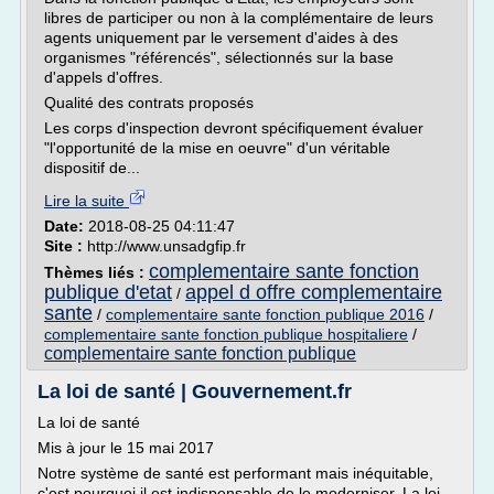
libres de participer ou non à la complémentaire de leurs
agents uniquement par le versement d'aides à des
organismes "référencés", sélectionnés sur la base
d'appels d'offres.
Qualité des contrats proposés
Les corps d'inspection devront spécifiquement évaluer
"l'opportunité de la mise en oeuvre" d'un véritable
dispositif de...
Lire la suite
Date:
2018-08-25 04:11:47
Site :
http://www.unsadgfip.fr
complementaire sante fonction
Thèmes liés :
publique d'etat
appel d offre complementaire
/
sante
/
complementaire sante fonction publique 2016
/
complementaire sante fonction publique hospitaliere
/
complementaire sante fonction publique
La loi de santé | Gouvernement.fr
La loi de santé
Mis à jour le 15 mai 2017
Notre système de santé est performant mais inéquitable,
c'est pourquoi il est indispensable de le moderniser. La loi