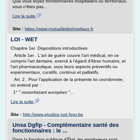
Que vous soyez fonctionnaires hospitaliers ou territoriaux,
vous n'êtes pas...
Lire la suite
Site :
https://www.mutuelledeshopitaux.fr
LOI - WET
Chapitre 1er. Dispositions introductives
Article 1er . L'art de guérir couvre l'art médical, en ce
compris l'art dentaire, exercé à l'égard d'êtres humains, et
l'art pharmaceutique, sous leurs aspects préventifs ou
expérimentaux, curatifs, continus et palliatifs.
Art. 2 . Pour l'application de la présente loi coordonnée,
on entend par :
1° " ressortissant européen "...
Lire la suite
Site :
http://www.ejustice.just.fgov.be
Unsa Dgfip - Complémentaire santé des
fonctionnaires : le ...
Dans la fonction publique d'État, les employeurs sont