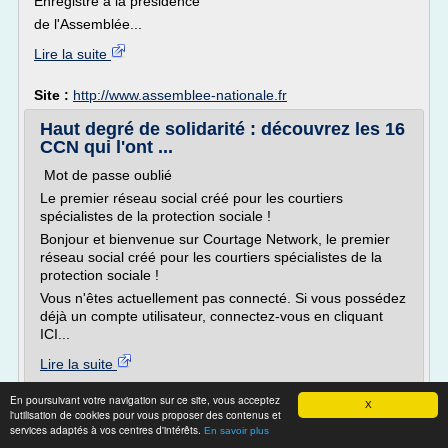
Enregistré à la présidence
de l'Assemblée...
Lire la suite
Site :
http://www.assemblee-nationale.fr
Haut degré de solidarité : découvrez les 16
CCN qui l'ont ...
Mot de passe oublié
Le premier réseau social créé pour les courtiers
spécialistes de la protection sociale !
Bonjour et bienvenue sur Courtage Network, le premier
réseau social créé pour les courtiers spécialistes de la
protection sociale !
Vous n'êtes actuellement pas connecté. Si vous possédez
déjà un compte utilisateur, connectez-vous en cliquant
ICI...
Lire la suite
En poursuivant votre navigation sur ce site, vous acceptez
Site :
http://www.courtage-network.fr
X
l'utilisation de cookies pour vous proposer des contenus et
services adaptés à vos centres d'intérêts.
En savoir plus
Le projet législatif | Fondation IFRAP