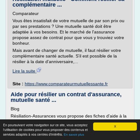
complémentaire ...
Comparateur
Vous êtes insatisfait de votre mutuelle de par son prix ou
par ses prestations ? Une mutuelle santé doit être
adaptée à vos besoins. Et le marché de l'assurance
propose assez de contrat pour que vous y trouviez votre
bonheur.
Mais avant de changer de mutuelle, il faut résilier votre
complémentaire santé actuelle. S'il est possible de la
résilier à la date d'anniversaire,...
Lire la suite
Site :
https://www.comparateurmutuellessante.fr
Aide pour résilier un contrat d'assurance,
mutuelle santé ...
Blog
Résiliation-Assurances vous propose des fiches d'aide à la
résiliation de vos contrats d'assurances (auto, habitation,
En poursuivant votre navigation sur ce site, vous acceptez
emprunteur...), mutuelles santés, comptes et cartes
X
l'utilisation de cookies pour vous proposer des contenus et
bancaires.
services adaptés à vos centres d'intérêts.
En savoir plus