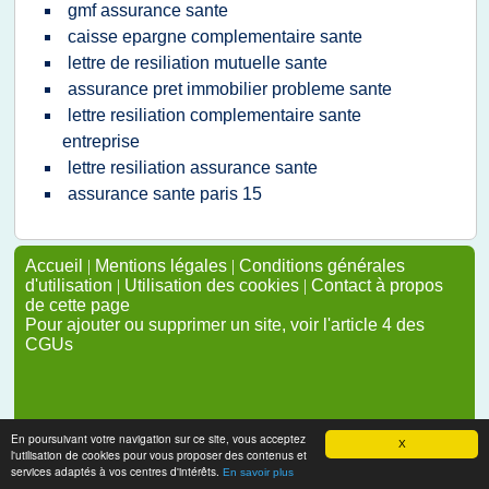
gmf assurance sante
caisse epargne complementaire sante
lettre de resiliation mutuelle sante
assurance pret immobilier probleme sante
lettre resiliation complementaire sante
entreprise
lettre resiliation assurance sante
assurance sante paris 15
Accueil
|
Mentions légales
|
Conditions générales
d'utilisation
|
Utilisation des cookies
|
Contact à propos
de cette page
Pour ajouter ou supprimer un site, voir l'article 4 des
CGUs
En poursuivant votre navigation sur ce site, vous acceptez
X
l'utilisation de cookies pour vous proposer des contenus et
services adaptés à vos centres d'intérêts.
En savoir plus