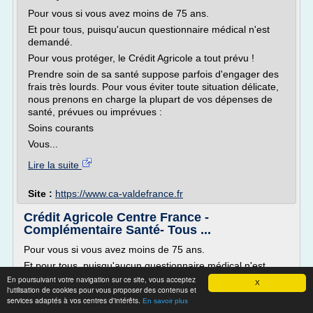
Pour vous si vous avez moins de 75 ans.
Et pour tous, puisqu'aucun questionnaire médical n'est
demandé.
Pour vous protéger, le Crédit Agricole a tout prévu !
Prendre soin de sa santé suppose parfois d'engager des
frais très lourds. Pour vous éviter toute situation délicate,
nous prenons en charge la plupart de vos dépenses de
santé, prévues ou imprévues :
Soins courants
Vous...
Lire la suite
Site :
https://www.ca-valdefrance.fr
Crédit Agricole Centre France -
Complémentaire Santé- Tous ...
Pour vous si vous avez moins de 75 ans.
Et pour tous, puisqu'aucun questionnaire médical n'est
demandé.
En poursuivant votre navigation sur ce site, vous acceptez
X
l'utilisation de cookies pour vous proposer des contenus et
Pour vous protéger, le Crédit Agricole a tout prévu !
services adaptés à vos centres d'intérêts.
En savoir plus
Prendre soin de sa santé suppose parfois d'engager des