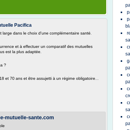
pa
p
p
tuelle Pacifica
b
r
st large dans le choix d'une complémentaire santé.
sa
currence et à effectuer un comparatif des mutuelles
c
ous est la plus adaptée.
sa
g
ca ?
pa
c
8 et 70 ans et être assujetti à un régime obligatoire...
pa
c
cr
c
sa
c
ne-mutuelle-sante.com
pa
ole