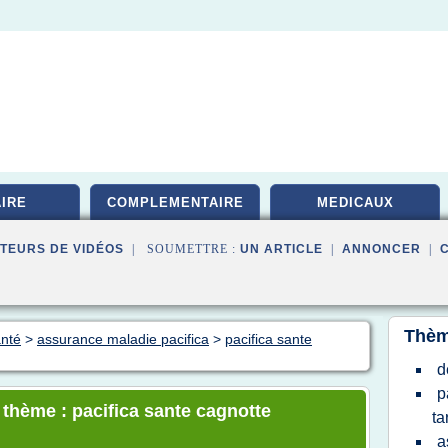
IRE
COMPLEMENTAIRE
MEDICAUX
TEURS DE VIDÉOS
| SOUMETTRE :
UN ARTICLE
|
ANNONCER
|
Thèm
anté
>
assurance maladie pacifica
>
pacifica sante
d
p
 thème : pacifica sante cagnotte
tar
a