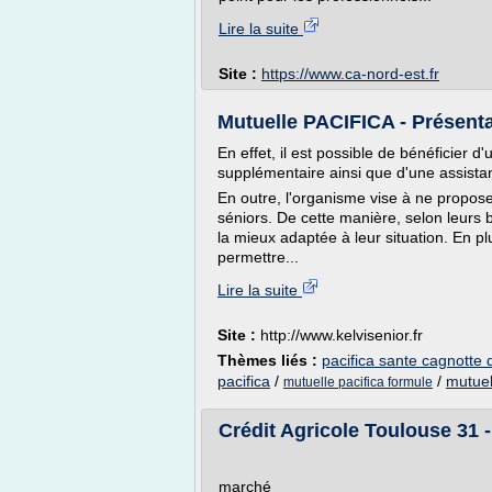
Lire la suite
Site :
https://www.ca-nord-est.fr
Mutuelle PACIFICA - Présenta
En effet, il est possible de bénéficier d
supplémentaire ainsi que d'une assistanc
En outre, l'organisme vise à ne propos
séniors. De cette manière, selon leurs be
la mieux adaptée à leur situation. En pl
permettre...
Lire la suite
Site :
http://www.kelvisenior.fr
Thèmes liés :
pacifica sante cagnotte 
pacifica
/
/
mutuel
mutuelle pacifica formule
Crédit Agricole Toulouse 31 
marché