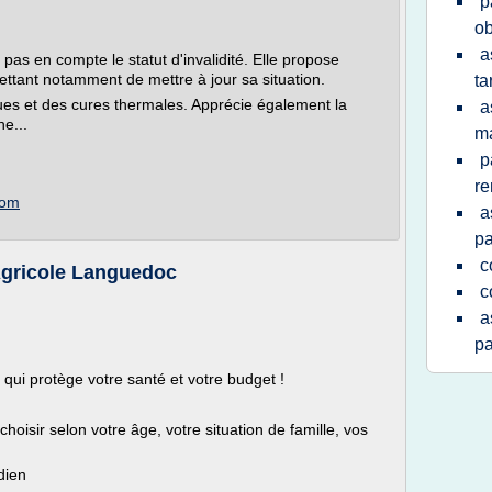
p
ob
a
 pas en compte le statut d'invalidité. Elle propose
rmettant notamment de mettre à jour sa situation.
tar
ques et des cures thermales. Apprécie également la
a
e...
ma
p
r
com
a
pa
c
 Agricole Languedoc
c
a
pa
ui protège votre santé et votre budget !
hoisir selon votre âge, votre situation de famille, vos
dien