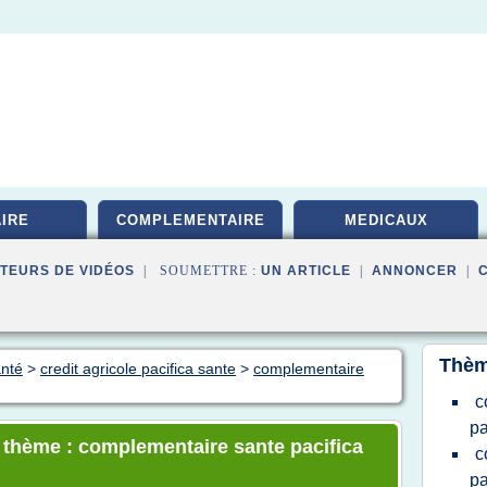
IRE
COMPLEMENTAIRE
MEDICAUX
TEURS DE VIDÉOS
| SOUMETTRE :
UN ARTICLE
|
ANNONCER
|
Thèm
anté
>
credit agricole pacifica sante
>
complementaire
c
pa
e thème : complementaire sante pacifica
c
pa