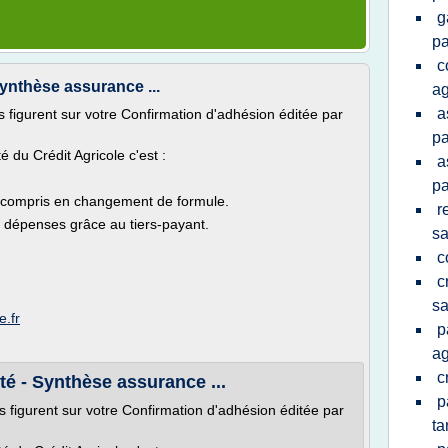
g
pa
c
Synthèse assurance ...
ag
a
s figurent sur votre Confirmation d'adhésion éditée par
pa
 du Crédit Agricole c'est :
a
pa
y compris en changement de formule.
r
s dépenses grâce au tiers-payant.
sa
c
c
sa
e.fr
p
ag
c
é - Synthèse assurance ...
p
es figurent sur votre Confirmation d'adhésion éditée par
tar