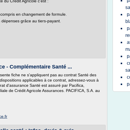
p
 du Crédit Agricole c'est :
sa
 y compris en changement de formule.
p
s dépenses grâce au tiers-payant.
b
p
r
a
ma
p
c
ce - Complémentaire Santé ...
sa
sente fiche ne s'appliquent pas au contrat Santé des
c
 dispositions applicables à ce contrat, adressez-vous à
p
trat d'assurance Santé est assuré par Pacifica,
ale de Crédit Agricole Assurances. PACIFICA, S.A. au
ce.fr