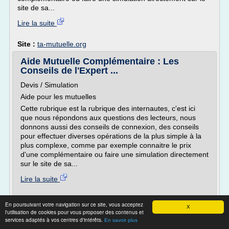
site de sa...
Lire la suite
Site :
ta-mutuelle.org
Aide Mutuelle Complémentaire : Les
Conseils de l'Expert ...
Devis / Simulation
Aide pour les mutuelles
Cette rubrique est la rubrique des internautes, c'est ici
que nous répondons aux questions des lecteurs, nous
donnons aussi des conseils de connexion, des conseils
pour effectuer diverses opérations de la plus simple à la
plus complexe, comme par exemple connaitre le prix
d'une complémentaire ou faire une simulation directement
sur le site de sa...
Lire la suite
Site :
ta-mutuelle.org
En poursuivant votre navigation sur ce site, vous acceptez
X
l'utilisation de cookies pour vous proposer des contenus et
Contacter des Assurances et Mutuelle
services adaptés à vos centres d'intérêts.
En savoir plus
Facilement