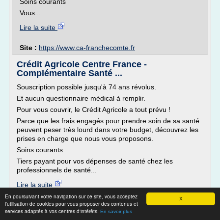
Soins courants
Vous...
Lire la suite
Site :
https://www.ca-franchecomte.fr
Crédit Agricole Centre France -
Complémentaire Santé ...
Souscription possible jusqu'à 74 ans révolus.
Et aucun questionnaire médical à remplir.
Pour vous couvrir, le Crédit Agricole a tout prévu !
Parce que les frais engagés pour prendre soin de sa santé
peuvent peser très lourd dans votre budget, découvrez les
prises en charge que nous vous proposons.
Soins courants
Tiers payant pour vos dépenses de santé chez les
professionnels de santé...
Lire la suite
En poursuivant votre navigation sur ce site, vous acceptez
X
l'utilisation de cookies pour vous proposer des contenus et
Site :
https://entreprises.ca-centrefrance.fr
services adaptés à vos centres d'intérêts.
En savoir plus