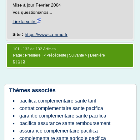
Mise à jour Février 2004
Vos questions/nos...
Lire la suite
Site :
https://www.ca-nmp.fr
101 - 132 de 132 Articles
Page :
Première
| <
Précédente
| Suivante > | Dernière
0
|
1
|
2
Thèmes associés
pacifica complementaire sante tarif
contrat complementaire sante pacifica
garantie complementaire sante pacifica
pacifica assurance sante remboursement
assurance complementaire pacifica
complementaire sante agricole pacifica